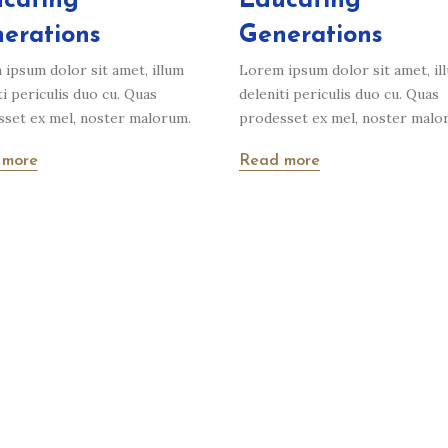
cating
Educating
erations
Generations
ipsum dolor sit amet, illum
Lorem ipsum dolor sit amet, il
ti periculis duo cu. Quas
deleniti periculis duo cu. Quas
set ex mel, noster malorum.
prodesset ex mel, noster malo
 more
Read more