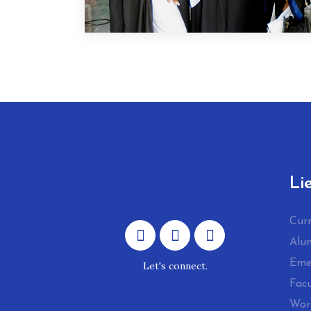
Li
Cur
Alu
Eme
Let's connect.
Facu
Work