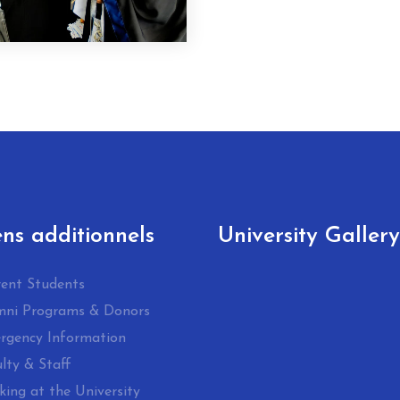
ens additionnels
University Gallery
rent Students
mni Programs & Donors
rgency Information
lty & Staff
ing at the University